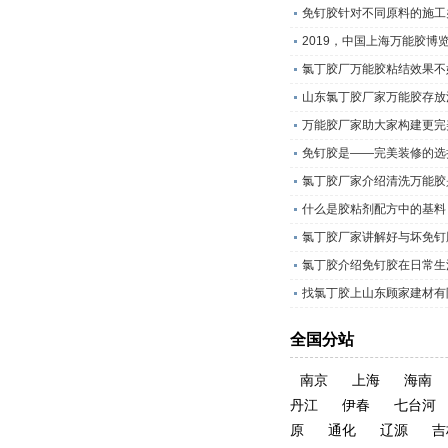
免钉胶针对不同原料的施工
2019，中国上海万能胶博
氯丁胶厂万能胶粘结效果不
山东氯丁胶厂家万能胶存放
万能胶厂家助大家构建更完
免钉胶是——完美装修的选
氯丁胶厂家介绍清洗万能胶
什么是胶粘剂配方中的基料
氯丁胶厂家讲解好与坏免钉
氯丁胶介绍免钉胶在日常生
找氯丁胶上山东顾家建材有
全国分站
南京
上海
海南
丹江
伊春
七台河
原
通化
辽源
吉